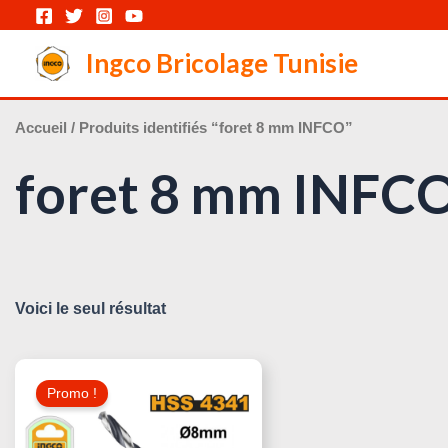
Aller
au
Ingco Bricolage Tunisie
contenu
Accueil
/ Produits identifiés “foret 8 mm INFCO”
foret 8 mm INFC
Voici le seul résultat
Le
Le
Prix
Prix
Promo !
Initial
Actuel
Était :
Est :
4,000 د.ت.
6,000 د.ت.