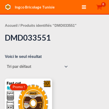
Aller
Main
Ingco Bricolage Tunisie
au
Menu
contenu
Accueil
/ Produits identifiés “DMD033551”
DMD033551
Voici le seul résultat
Le
Le
Prix
Prix
Promo !
Initial
Actuel
Était :
Est :
160,000 د.ت.
190,000 د.ت.