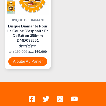
DISQUE DE DIAMANT
Disque Diamanté Pour
La Coupe D’asphalte Et
De Béton 355mm
DMD033551
Note
د.ت
190,000
د.ت
160,000
0
Sur
5
Ajouter Au Panier