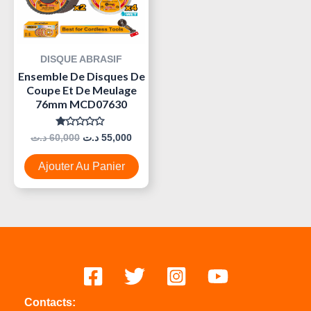
DISQUE ABRASIF
Ensemble De Disques De
Coupe Et De Meulage
76mm MCD07630
Note
د.ت
60,000
د.ت
55,000
0
Sur
5
Ajouter Au Panier
Contacts: