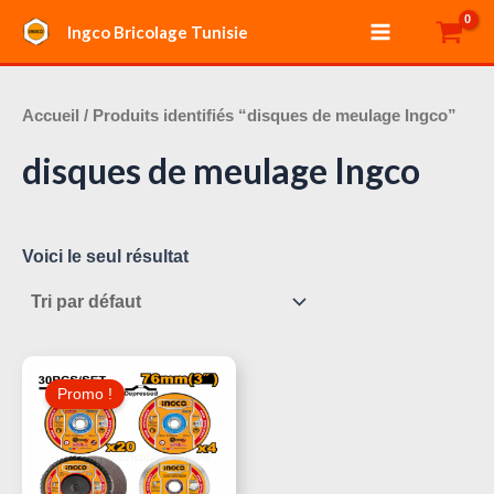
Aller
Main
Ingco Bricolage Tunisie
au
Menu
contenu
Accueil
/ Produits identifiés “disques de meulage Ingco”
disques de meulage Ingco
Voici le seul résultat
Le
Le
Prix
Prix
Promo !
Initial
Actuel
Était :
Est :
55,000 د.ت.
60,000 د.ت.