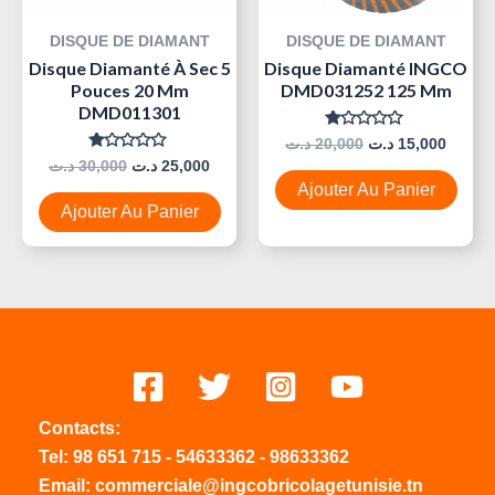
DISQUE DE DIAMANT
DISQUE DE DIAMANT
Disque Diamanté À Sec 5
Disque Diamanté INGCO
Pouces 20 Mm
DMD031252 125 Mm
DMD011301
Note
د.ت
20,000
د.ت
15,000
0
Note
د.ت
30,000
د.ت
25,000
Sur
0
5
Ajouter Au Panier
Sur
5
Ajouter Au Panier
Contacts:
Tel:
98 651 715
-
54633
362
-
98633362
Email: commerciale@ingcobricolagetunisie.tn