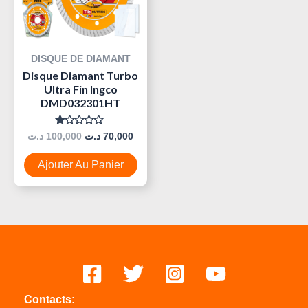
DISQUE DE DIAMANT
Disque Diamant Turbo
Ultra Fin Ingco
DMD032301HT
Note
د.ت
100,000
د.ت
70,000
0
Sur
5
Ajouter Au Panier
Contacts: