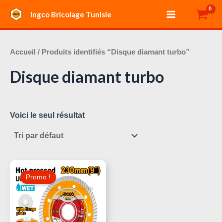
Aller
Main
Ingco Bricolage Tunisie
au
Menu
contenu
Accueil
/ Produits identifiés “Disque diamant turbo”
Disque diamant turbo
Voici le seul résultat
Le
Le
Prix
Prix
Promo !
Initial
Actuel
Était :
Est :
70,000 د.ت.
100,000 د.ت.