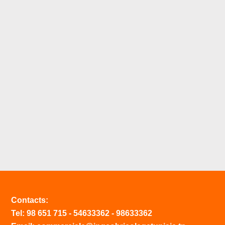
Contacts:
Tel:
98 651 715
-
54633
362
-
98633362