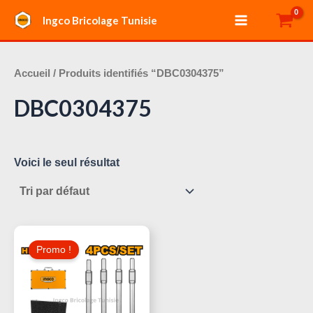
Aller
Main
Ingco Bricolage Tunisie
au
Menu
contenu
Accueil
/ Produits identifiés “DBC0304375”
DBC0304375
Voici le seul résultat
Le
Le
Prix
Prix
Promo !
Initial
Actuel
Était :
Est :
160,000 د.ت.
180,000 د.ت.