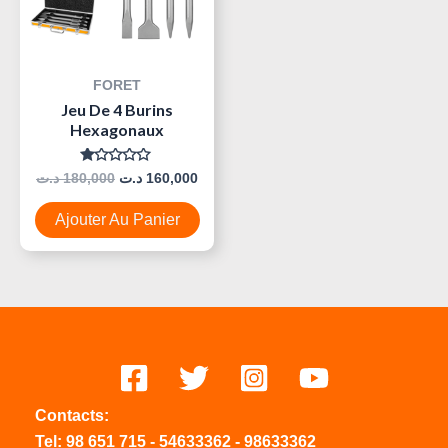
FORET
Jeu De 4 Burins
Hexagonaux
Note
د.ت
180,000
د.ت
160,000
0
Sur
5
Ajouter Au Panier
Contacts:
Tel:
98 651 715
-
54633
362
-
98633362