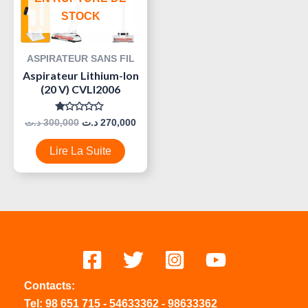
STOCK
ASPIRATEUR SANS FIL
Aspirateur Lithium-Ion
(20 V) CVLI2006
Note
د.ت
300,000
د.ت
270,000
0
Sur
5
Lire La Suite
Contacts:
Tel:
98 651 715
-
54633
362
-
98633362