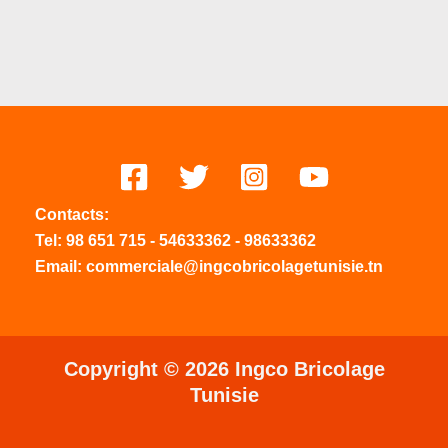
Contacts:
Tel:
98 651 715
-
54633
362
-
98633362
Email: commerciale@ingcobricolagetunisie.tn
Copyright © 2026 Ingco Bricolage
Tunisie