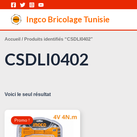
Aller
au
Ingco Bricolage Tunisie
contenu
Accueil
/ Produits identifiés “CSDLI0402”
CSDLI0402
Voici le seul résultat
Le
Le
Prix
Prix
Promo !
Initial
Actuel
Était :
Est :
45,000 د.ت.
55,000 د.ت.