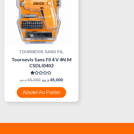
TOURNEVIS SANS FIL
Tournevis Sans Fil 4 V 4N.m
CSDLI0402
Note
د.ت
55,000
د.ت
45,000
0
Sur
5
Ajouter Au Panier