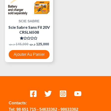
SCIE SABRE
Scie Sabre Sans Fil 20V
CRSLI6508
Note
د.ت
145,000
د.ت
125,000
0
Sur
5
Ajouter Au Panier
Contacts:
Tel:
98 651 715
-
54633
362
-
98633362