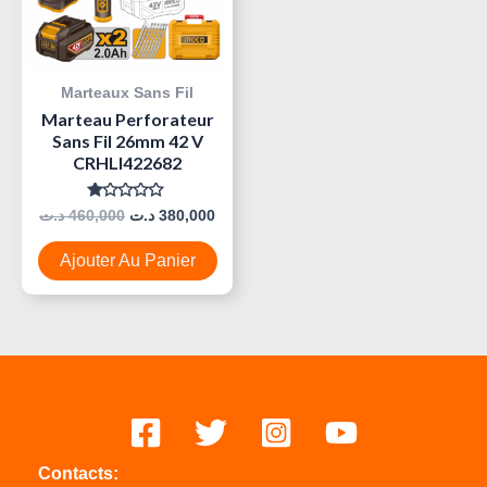
Marteaux Sans Fil
Marteau Perforateur
Sans Fil 26mm 42 V
CRHLI422682
Note
د.ت
460,000
د.ت
380,000
0
Sur
5
Ajouter Au Panier
Contacts: