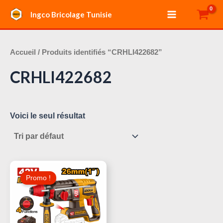
Aller
Main
Ingco Bricolage Tunisie
au
Menu
contenu
Accueil
/ Produits identifiés “CRHLI422682”
CRHLI422682
Voici le seul résultat
Le
Le
Prix
Prix
Promo !
Initial
Actuel
Était :
Est :
380,000 د.ت.
460,000 د.ت.