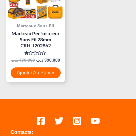
Marteaux Sans Fil
Marteau Perforateur
Sans Fil 28mm
CRHLI202862
Note
د.ت
470,000
د.ت
390,000
0
Sur
5
Ajouter Au Panier
Contacts: