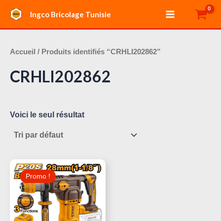
Aller
Main
Ingco Bricolage Tunisie
au
Menu
contenu
Accueil
/ Produits identifiés “CRHLI202862”
CRHLI202862
Voici le seul résultat
Le
Le
Prix
Prix
Promo !
Initial
Actuel
Était :
Est :
390,000 د.ت.
470,000 د.ت.