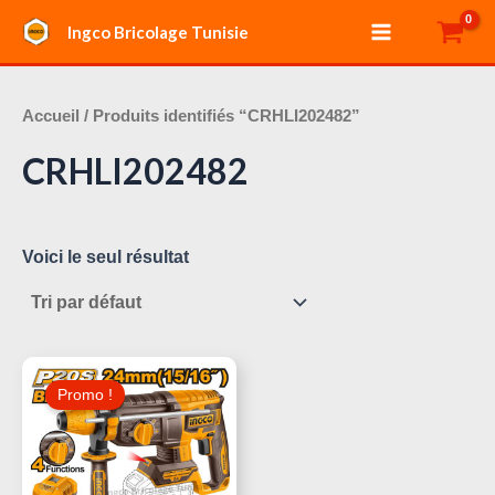
Aller
Main
Ingco Bricolage Tunisie
au
Menu
contenu
Accueil
/ Produits identifiés “CRHLI202482”
CRHLI202482
Voici le seul résultat
Le
Le
Prix
Prix
Promo !
Initial
Actuel
Était :
Est :
335,000 د.ت.
350,000 د.ت.