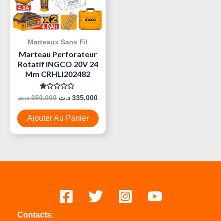
Marteaux Sans Fil
Marteau Perforateur
Rotatif INGCO 20V 24
Mm CRHLI202482
Note
د.ت
350,000
د.ت
335,000
0
Sur
5
Ajouter Au Panier
Contacts: