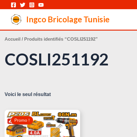
Aller
au
Ingco Bricolage Tunisie
contenu
Accueil
/ Produits identifiés “COSLI251192”
COSLI251192
Voici le seul résultat
Le
Le
Prix
Prix
Promo !
Initial
Actuel
Était :
Est :
600,000 د.ت.
630,000 د.ت.