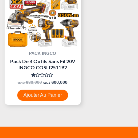
PACK INGCO
Pack De 4 Outils Sans Fil 20V
INGCO COSLI251192
Note
د.ت
630,000
د.ت
600,000
0
Sur
5
Ajouter Au Panier