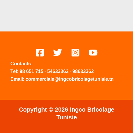
Contacts:
Tel:
98 651 715
-
54633
362
-
98633362
Email: commerciale@ingcobricolagetunisie.tn
Copyright © 2026 Ingco Bricolage
Tunisie