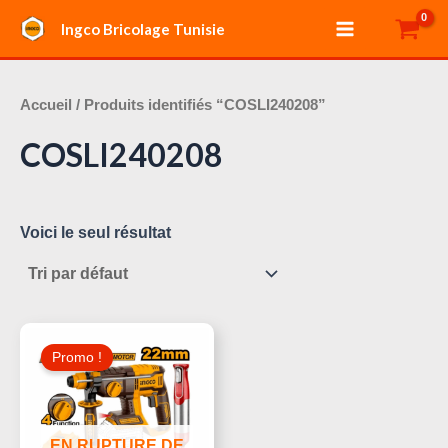
Aller
Main
Ingco Bricolage Tunisie
au
Menu
contenu
Accueil
/ Produits identifiés “COSLI240208”
COSLI240208
Voici le seul résultat
Le
Le
Prix
Prix
Promo !
Initial
Actuel
Était :
Est :
290,000 د.ت.
305,000 د.ت.
EN RUPTURE DE