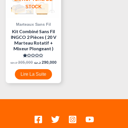
STOCK
Marteaux Sans Fil
Kit Combiné Sans Fil
INGCO 2 Pièces ( 20 V
Marteau Rotatif +
Mixeur Plongeant )
Note
د.ت
305,000
د.ت
290,000
0
Sur
5
Lire La Suite