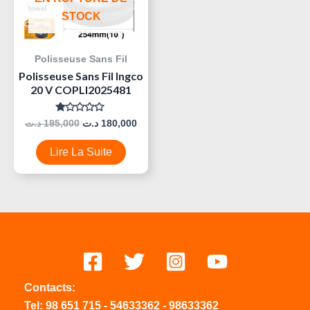
STOCK
Polisseuse Sans Fil
Polisseuse Sans Fil Ingco
20 V COPLI2025481
Note
د.ت
195,000
د.ت
180,000
0
Sur
5
Lire La Suite
Contacts:
Tel:
98 651 715
-
54633
362
-
98633362