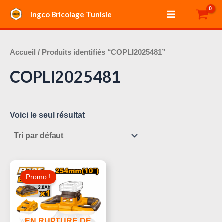
Aller
Main
Ingco Bricolage Tunisie
au
Menu
contenu
Accueil
/ Produits identifiés “COPLI2025481”
COPLI2025481
Voici le seul résultat
Le
Le
Prix
Prix
Promo !
Initial
Actuel
Était :
Est :
180,000 د.ت.
195,000 د.ت.
EN RUPTURE DE