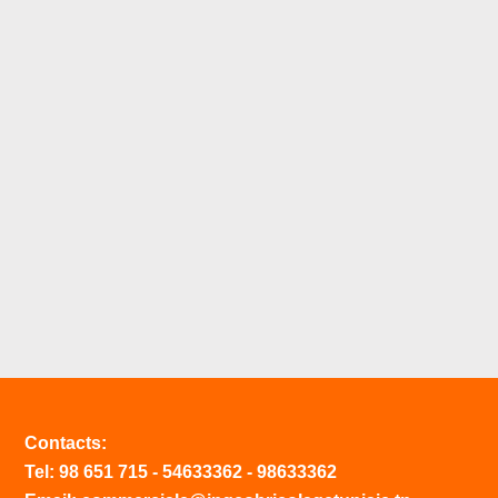
Contacts:
Tel:
98 651 715
-
54633
362
-
98633362