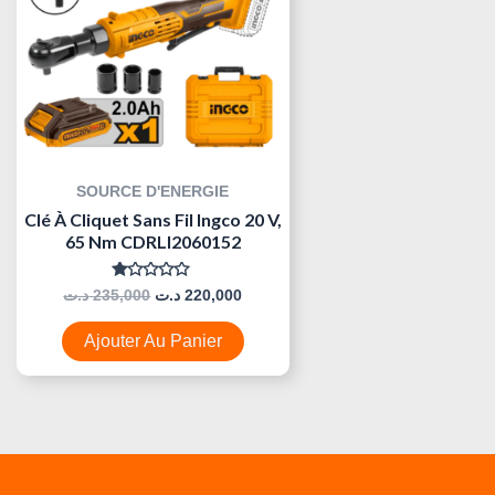
SOURCE D'ENERGIE
Clé À Cliquet Sans Fil Ingco 20 V,
65 Nm CDRLI2060152
Note
د.ت
235,000
د.ت
220,000
0
Sur
5
Ajouter Au Panier