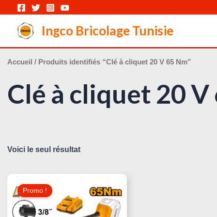
Aller
au
Ingco Bricolage Tunisie
contenu
Accueil
/ Produits identifiés “Clé à cliquet 20 V 65 Nm”
Clé à cliquet 20 
Voici le seul résultat
Le
Le
Prix
Prix
Promo !
Initial
Actuel
Était :
Est :
220,000 د.ت.
235,000 د.ت.