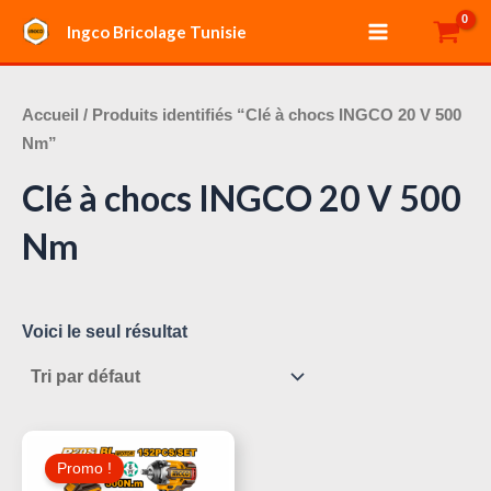
Aller
Main
Ingco Bricolage Tunisie
au
Menu
contenu
Accueil
/ Produits identifiés “Clé à chocs INGCO 20 V 500
Nm”
Clé à chocs INGCO 20 V 500
Nm
Voici le seul résultat
Le
Le
Prix
Prix
Promo !
Initial
Actuel