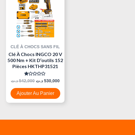
Était :
Est :
530,000 د.ت.
542,000 د.ت.
CLÉ À CHOCS SANS FIL
Clé À Chocs INGCO 20 V
500 Nm + Kit D’outils 152
Pièces HKTHP31521
Note
د.ت
542,000
د.ت
530,000
0
Sur
5
Ajouter Au Panier