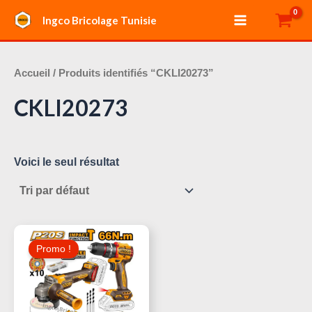
Aller
Main
Ingco Bricolage Tunisie
au
Menu
contenu
Accueil
/ Produits identifiés “CKLI20273”
CKLI20273
Voici le seul résultat
Le
Le
Prix
Prix
Promo !
Initial
Actuel
Était :
Est :
360,000 د.ت.
415,000 د.ت.