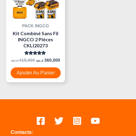
PACK INGCO
Kit Combiné Sans Fil
INGCO 2 Pièces
CKLI20273
Note
د.ت
415,000
د.ت
360,000
5.00
Sur 5
Ajouter Au Panier
Contacts: