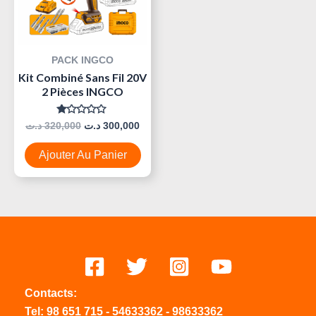
PACK INGCO
Kit Combiné Sans Fil 20V
2 Pièces INGCO
Note
د.ت
320,000
د.ت
300,000
0
Sur
5
Ajouter Au Panier
Contacts:
Tel:
98 651 715
-
54633
362
-
98633362