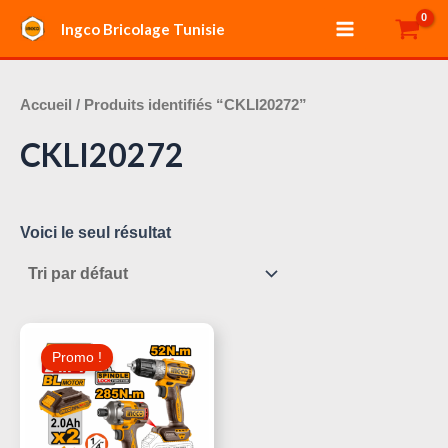
Aller
Main
Ingco Bricolage Tunisie
au
Menu
contenu
Accueil
/ Produits identifiés “CKLI20272”
CKLI20272
Voici le seul résultat
Le
Le
Prix
Prix
Promo !
Initial
Actuel
Était :
Est :
300,000 د.ت.
320,000 د.ت.