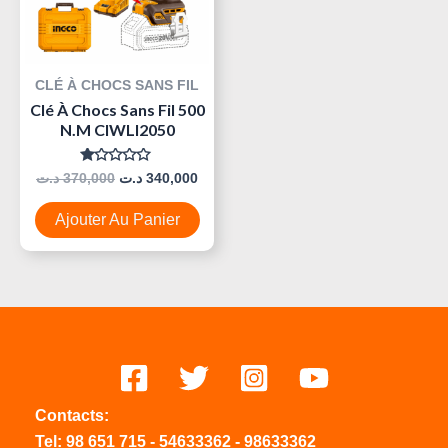
CLÉ À CHOCS SANS FIL
Clé À Chocs Sans Fil 500
N.m CIWLI2050
Note
د.ت
370,000
د.ت
340,000
0
Sur
5
Ajouter Au Panier
Contacts:
Tel:
98 651 715
-
54633
362
-
98633362