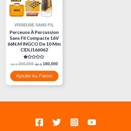
VISSEUSE SANS FIL
Perceuse À Percussion
Sans Fil Compacte 16V
66N.m INGCO De 10 Mm
CIDLI166062
Note
د.ت
200,000
د.ت
180,000
0
Sur
5
Ajouter Au Panier