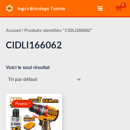
Aller
Main
Ingco Bricolage Tunisie
au
Menu
contenu
Accueil
/ Produits identifiés “CIDLI166062”
CIDLI166062
Voici le seul résultat
Le
Le
Prix
Prix
Promo !
Initial
Actuel
Était :
Est :
180,000 د.ت.
200,000 د.ت.