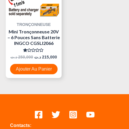
TRONÇONNEUSE
Mini Tronçonneuse 20V
– 6 Pouces Sans Batterie
INGCO CGSLI2066
Note
د.ت
250,000
د.ت
215,000
0
Sur
5
Ajouter Au Panier
Contacts: