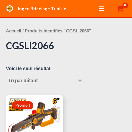
Aller
Main
Ingco Bricolage Tunisie
au
Menu
contenu
Accueil
/ Produits identifiés “CGSLI2066”
CGSLI2066
Voici le seul résultat
Le
Le
Prix
Prix
Promo !
Initial
Actuel
Était :
Est :
215,000 د.ت.
250,000 د.ت.