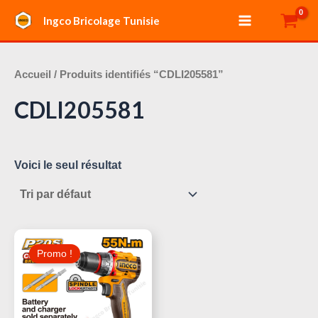
Aller
Main
Ingco Bricolage Tunisie
au
Menu
contenu
Accueil
/ Produits identifiés “CDLI205581”
CDLI205581
Voici le seul résultat
Le
Le
Prix
Prix
Promo !
Initial
Actuel
Était :
Est :
100,000 د.ت.
130,000 د.ت.