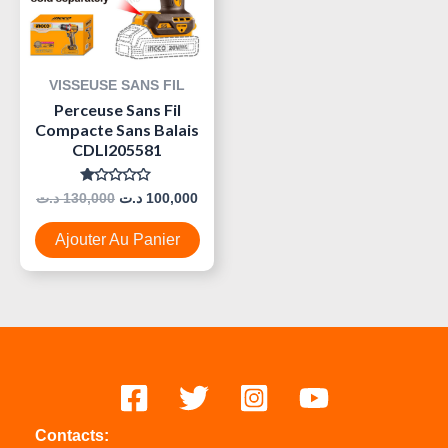
VISSEUSE SANS FIL
Perceuse Sans Fil
Compacte Sans Balais
CDLI205581
Note
د.ت
130,000
د.ت
100,000
0
Sur
5
Ajouter Au Panier
Contacts: