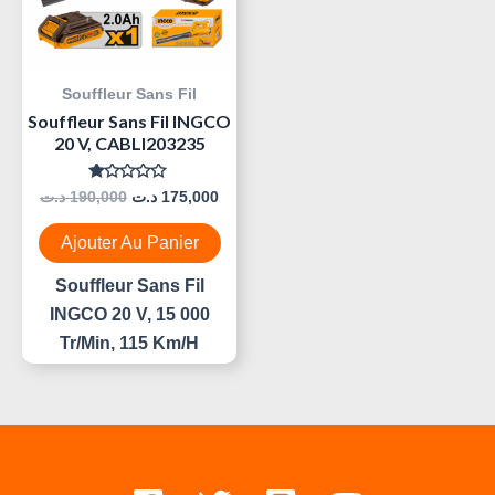
Souffleur Sans Fil
Souffleur Sans Fil INGCO
20 V, CABLI203235
Note
د.ت
190,000
د.ت
175,000
0
Sur
5
Ajouter Au Panier
Souffleur Sans Fil
INGCO 20 V, 15 000
Tr/min, 115 Km/h