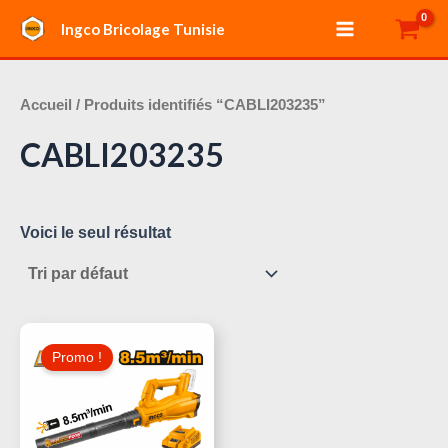
Aller
Main
Ingco Bricolage Tunisie
au
Menu
contenu
Accueil
/ Produits identifiés “CABLI203235”
CABLI203235
Voici le seul résultat
Le
Le
Prix
Prix
Promo !
Initial
Actuel
Était :
Est :
175,000 د.ت.
190,000 د.ت.