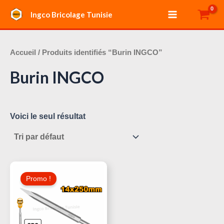
Aller
Main
Ingco Bricolage Tunisie
au
Menu
contenu
Accueil
/ Produits identifiés “Burin INGCO”
Burin INGCO
Voici le seul résultat
Le
Le
Prix
Prix
Promo !
Initial
Actuel
Était :
Est :
10,000 د.ت.
15,000 د.ت.