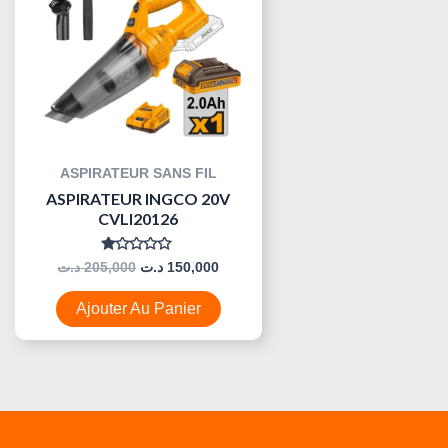
ASPIRATEUR SANS FIL
ASPIRATEUR INGCO 20V
CVLI20126
Note
د.ت
205,000
د.ت
150,000
0
Sur
5
Ajouter Au Panier