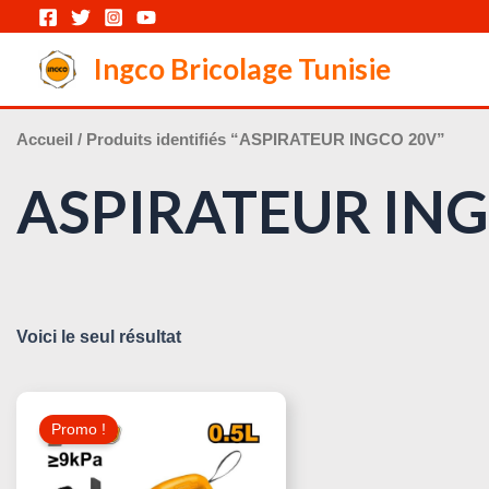
Aller
au
Ingco Bricolage Tunisie
contenu
Accueil
/ Produits identifiés “ASPIRATEUR INGCO 20V”
ASPIRATEUR IN
Voici le seul résultat
Le
Le
Prix
Prix
Promo !
Initial
Actuel
Était :
Est :
150,000 د.ت.
205,000 د.ت.