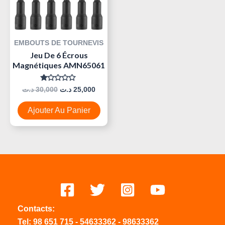
EMBOUTS DE TOURNEVIS
Jeu De 6 Écrous
Magnétiques AMN65061
Note
د.ت
30,000
د.ت
25,000
0
Sur
5
Ajouter Au Panier
Contacts:
Tel:
98 651 715
-
54633
362
-
98633362