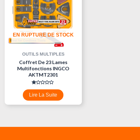
EN RUPTURE DE STOCK
OUTILS MULTIPLES
Coffret De 23 Lames
Multifonctions INGCO
AKTMT2301
Note
0
Lire La Suite
Sur
5