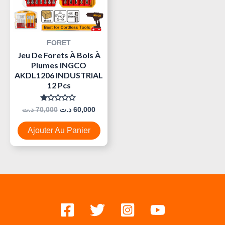
FORET
Jeu De Forets À Bois À
Plumes INGCO
AKDL1206 INDUSTRIAL
12 Pcs
Note
د.ت
70,000
د.ت
60,000
0
Sur
5
Ajouter Au Panier