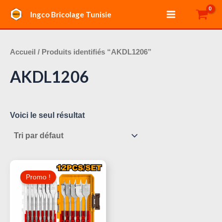
Aller
Main
Ingco Bricolage Tunisie
au
Menu
contenu
Accueil
/ Produits identifiés “AKDL1206”
AKDL1206
Voici le seul résultat
Le
Le
Prix
Prix
Promo !
Initial
Actuel
Était :
Est :
60,000 د.ت.
70,000 د.ت.