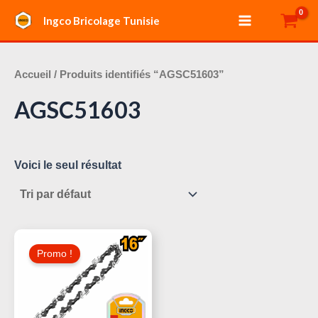
Aller
Main
Ingco Bricolage Tunisie
au
Menu
contenu
Accueil
/ Produits identifiés “AGSC51603”
AGSC51603
Voici le seul résultat
Le
Le
Prix
Prix
Promo !
Initial
Actuel
Était :
Est :
35,000 د.ت.
40,000 د.ت.