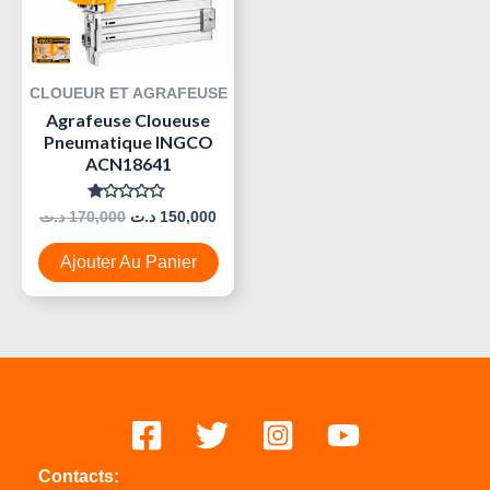
CLOUEUR ET AGRAFEUSE
Agrafeuse Cloueuse
Pneumatique INGCO
ACN18641
Note
د.ت
170,000
د.ت
150,000
0
Sur
5
Ajouter Au Panier
Contacts: