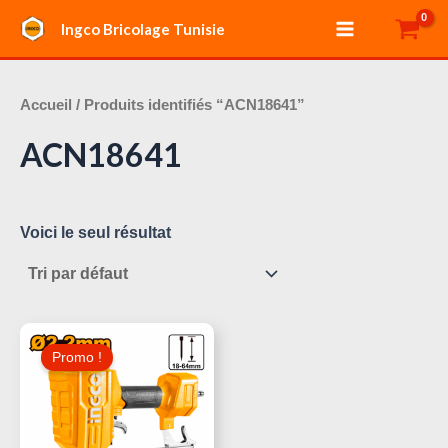
Aller
Main
Ingco Bricolage Tunisie
au
Menu
contenu
Accueil
/ Produits identifiés “ACN18641”
ACN18641
Voici le seul résultat
Le
Le
Prix
Prix
Promo !
Initial
Actuel
Était :
Est :
150,000 د.ت.
170,000 د.ت.