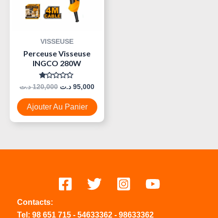
VISSEUSE
Perceuse Visseuse
INGCO 280W
Note
د.ت
120,000
د.ت
95,000
0
Sur
5
Ajouter Au Panier
Contacts:
Tel:
98 651 715
-
54633
362
-
98633362