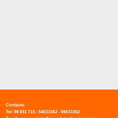
Contacts:
Tel:
98 651 715
-
54633
362
-
98633362