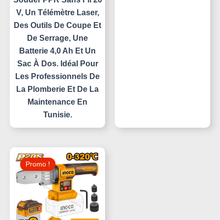
V, Un Télémètre Laser,
Des Outils De Coupe Et
De Serrage, Une
Batterie 4,0 Ah Et Un
Sac À Dos. Idéal Pour
Les Professionnels De
La Plomberie Et De La
Maintenance En
Tunisie.
Le
Le
Prix
Prix
Promo !
Initial
Actuel
Était :
Est :
250,000 د.ت.
295,000 د.ت.