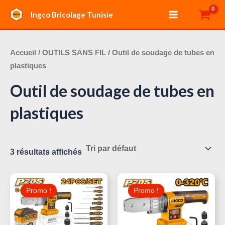
Aller
Main
Ingco Bricolage Tunisie
au
Menu
contenu
Accueil
/
OUTILS SANS FIL
/ Outil de soudage de tubes en
plastiques
Outil de soudage de tubes en
plastiques
3 résultats affichés
Le
Le
Le
Le
Prix
Prix
Prix
Prix
Promo !
Promo !
Initial
Actuel
Initial
Actue
Était :
Est :
Était :
Est :
140,000 د.ت.
350,000 د.ت.
410,000 د.ت.