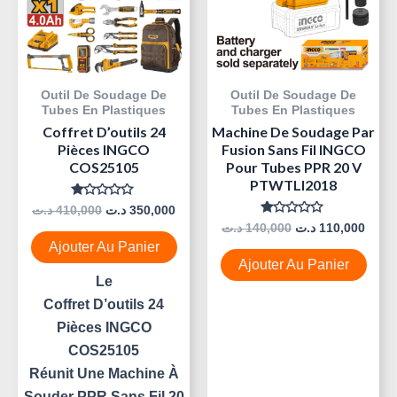
Outil De Soudage De
Outil De Soudage De
Tubes En Plastiques
Tubes En Plastiques
Coffret D’outils 24
Machine De Soudage Par
Pièces INGCO
Fusion Sans Fil INGCO
COS25105
Pour Tubes PPR 20 V
PTWTLI2018
Note
د.ت
410,000
د.ت
350,000
0
Note
د.ت
140,000
د.ت
110,000
Sur
0
5
Ajouter Au Panier
Sur
5
Ajouter Au Panier
Le
Coffret D’outils 24
Pièces INGCO
COS25105
Réunit Une Machine À
Souder PPR Sans Fil 20