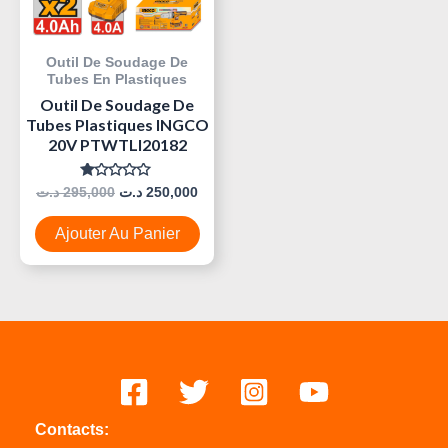
Outil De Soudage De
Tubes En Plastiques
Outil De Soudage De
Tubes Plastiques INGCO
20V PTWTLI20182
Note
د.ت
295,000
د.ت
250,000
0
Sur
5
Ajouter Au Panier
Contacts: