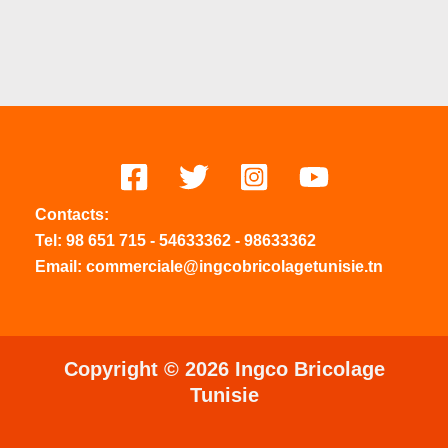
Contacts:
Tel:
98 651 715
-
54633
362
-
98633362
Email: commerciale@ingcobricolagetunisie.tn
Copyright © 2026 Ingco Bricolage
Tunisie