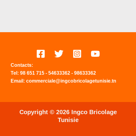
Contacts:
Tel:
98 651 715
-
54633
362
-
98633362
Email: commerciale@ingcobricolagetunisie.tn
Copyright © 2026 Ingco Bricolage
Tunisie