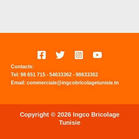
Contacts:
Tel:
98 651 715
-
54633
362
-
98633362
Email: commerciale@ingcobricolagetunisie.tn
Copyright © 2026 Ingco Bricolage
Tunisie