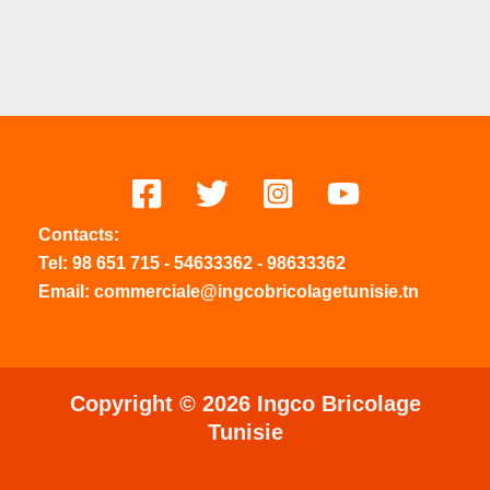
Contacts:
Tel:
98 651 715
-
54633
362
-
98633362
Email: commerciale@ingcobricolagetunisie.tn
Copyright © 2026 Ingco Bricolage
Tunisie