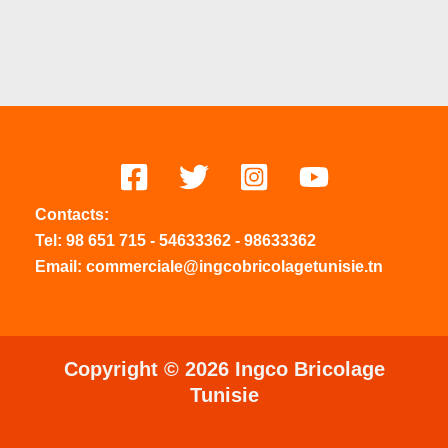
Contacts:
Tel:
98 651 715
-
54633
362
-
98633362
Email: commerciale@ingcobricolagetunisie.tn
Copyright © 2026 Ingco Bricolage
Tunisie