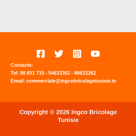
Contacts:
Tel:
98 651 715
-
54633
362
-
98633362
Email: commerciale@ingcobricolagetunisie.tn
Copyright © 2026 Ingco Bricolage
Tunisie