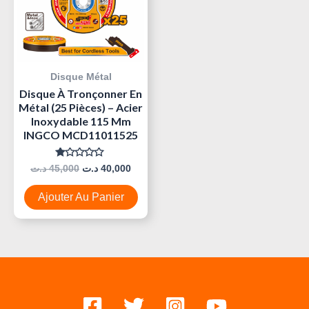
Disque Métal
Disque À Tronçonner En
Métal (25 Pièces) – Acier
Inoxydable 115 Mm
INGCO MCD11011525
Note
د.ت
45,000
د.ت
40,000
0
Sur
5
Ajouter Au Panier