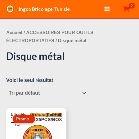
Aller
Main
Ingco Bricolage Tunisie
au
Menu
contenu
Accueil
/
ACCESSOIRES POUR OUTILS
ÉLECTROPORTATIFS
/ Disque métal
Disque métal
Voici le seul résultat
Le
Le
Prix
Prix
Promo !
Initial
Actuel
Était :
Est :
40,000 د.ت.
45,000 د.ت.